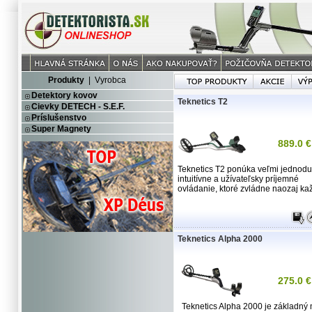
Produkty
|
Vyrobca
Detektory kovov
Teknetics T2
Cievky DETECH - S.E.F.
Príslušenstvo
Super Magnety
889.0 €
Teknetics T2 ponúka veľmi jednod
intuitívne a užívateľsky príjemné
ovládanie, ktoré zvládne naozaj kaž
Teknetics Alpha 2000
275.0 €
Teknetics Alpha 2000 je základný 