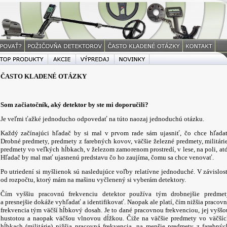
ČASTO KLADENÉ OTÁZKY
Som začiatočník, aký detektor by ste mi doporučili?
Je veľmi ťažké jednoducho odpovedať na túto naozaj jednoduchú otázku.
Každý začínajúci hľadač by si mal v prvom rade sám ujasniť, čo chce hľadať
Drobné predmety, predmety z farebných kovov, väčšie železné predmety, militárie
predmety vo veľkých hĺbkach, v železom zamorenom prostredí, v lese, na poli, atď
Hľadač by mal mať ujasnenú predstavu čo ho zaujíma, čomu sa chce venovať.
Po utriedení si myšlienok sú nasledujúce voľby relatívne jednoduché. V závislost
od rozpočtu, ktorý mám na mašinu vyčlenený si vyberám detektory.
Čím vyššiu pracovnú frekvenciu detektor používa tým drobnejšie predmet
a presnejšie dokáže vyhľadať a identifikovať. Naopak ale platí, čím nižšia pracov
frekvencia tým väčší hĺbkový dosah. Je to dané pracovnou frekvenciou, jej vyššo
hustotou a naopak väčšou vlnovou dĺžkou. Čiže na väčšie predmety vo väčšíc
hĺbkach (militárie) nižšia pracovná frekvencia, na menšie predmety z farebnýc