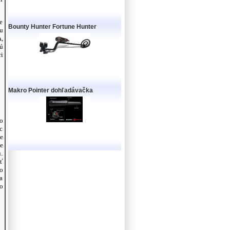
e
Bounty Hunter Fortune Hunter
u
,
ú
i
Makro Pointer dohľadávačka
o
c
e
e
.
ť
o
a
o