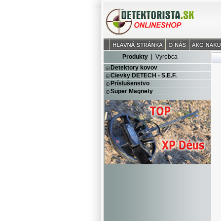
Produkty
|
Vyrobca
Detektory kovov
Cievky DETECH - S.E.F.
Príslušenstvo
Super Magnety