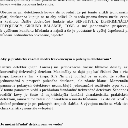
kovov vyššia pracovná frekvencia.
Obecne sa pri detektoroch kovov dá povedať, že pri tomto artikli jednoznačn
platí, detektor sa kupuje na to aby našiel. Je tu teda priama úmera medzi ceno
a kvalitou. Ďalšie dodatočné funkcie ako SENSITIVITY, DISKRIMINÁCIA
FREQUENCY, GROUND BALANCE, TONE a iné jednoznačne prispievaj
k vyššiemu komfortu hľadania a najmä a čo je podstatné k vyššej úspešnosti pr
hľadaní. Jednoducho povedané, nájdete!
Aký je praktický rozdiel medzi frekvenčným a pulzným detektorom?
Pulzný detektor (napr. Lorenz) má jednoznačne väčšie hĺbkové dosahy ak
konvenčný frekvenčný detektor. Maximálky sa dajú popísať číslami 2m a via
(napr. Lorenz) a 1m +- (napr. XP). Na prvý pohľad by sa zdalo, že voľba j
jednoznačná v prospech pulzného detektoru, ale zdanie klame. Momentáln
parametre pulzných detektorov neumožňujú jednoznačné rozlíšenie typu kovu
V tomto parametre vedú s prehľadom štandardné frekvenčné detektory. Schopnos
rozlíšiť kovy je často tá najkritickejšia funkčná charakteristika praktickéh
detektoru, samozrejme záleží od charakteru a miesta hľadania. Takisto citlivosť n
drobné predmety je pri pulzných strojoch slabšia. S vývojom mašín sa však tiet
charakteristiky neustále vylepšujú.
Je možné hľadať detektorom vo vode?