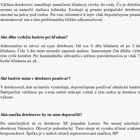
Väčšina detektorov umožňuje namočenie hľadacej cievky do vody. Čo je dôležité
nesmie sa namočiť riadiaca jednotka. Existujú aj priamo potápačské detektory
stavané na prácu pod vodou. Pre viac informácií k tejto však doporučujeme priam
skontaktovať nás a túto problematiku bližšie odkonzultovať.
Ako dlho vydržia batérie pri hľadaní?
Jednoznačne to závisí od typu detektoru. Od cca ½ dňa hľadania až po 3 dn
hľadania. Čiže 3 dni mám neustále zapnutú mašinu. Samozrejme čím dlhšia výdr
tým vyšší komfort. Pre štandardného užívateľa s určitou pravidelnosťou je však 7
hodín hľadania až, až...
Aké batérie mám v detektore používať?
V detektoroch, kde sa batérie vymieňajú, doporučujeme používať alkalické batérie
Nabíjateľné väčšinou po x-tom nabití strácajú voltáž a tým stráca aj detektor n
výkone.
Akú značku detektorov by ste nám doporučili?
Pre náročnejších sú to detektory XP, prípadne Lorenz. Pre menej náročnýc
detektory Teknetics. Dôvod je jednoduchý. Tieto stroje sú vysoko účinné a takme
bezporuchové. Špička je v našich očiach reprezentovaná značkou XP!