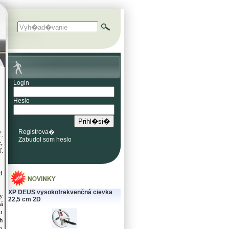
Login
Heslo
Registrova�
.
Zabudol som heslo
,
.
i
XP DEUS vysokofrekvenčná cievka
y
22,5 cm 2D
ná
u
h
h