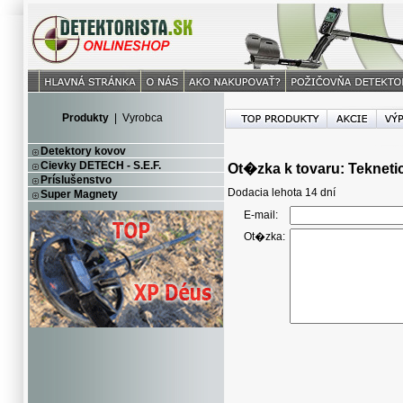
Produkty
|
Vyrobca
Detektory kovov
Cievky DETECH - S.E.F.
Ot�zka k tovaru: Tekneti
Príslušenstvo
Dodacia lehota 14 dní
Super Magnety
E-mail:
Ot�zka: