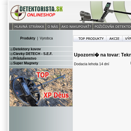
Produkty
|
Vyrobca
Detektory kovov
Cievky DETECH - S.E.F.
Upozorni� na tovar: Tekn
Príslušenstvo
Super Magnety
Dodacia lehota 14 dní