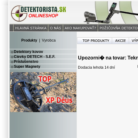
Produkty
|
Vyrobca
Detektory kovov
Cievky DETECH - S.E.F.
Upozorni� na tovar: Tekn
Príslušenstvo
Super Magnety
Dodacia lehota 14 dní