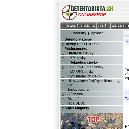
Produkty
|
Vyrobca
Detektory kovov
Te
Cievky DETECH - S.E.F.
Príslušenstvo
Hladacie cievky
XP cievky
Teknetics cievky
Bounty Hunter cievky
Tá
MAKRO cievky
zá
Kryty hladacích cievok
Al
Ultrazvukové čističky, mikroskopy,
atď.
Tašky, puzdrá
Slúchatká
Ostatné
Te
rada DEUS
Super Magnety
Hľ