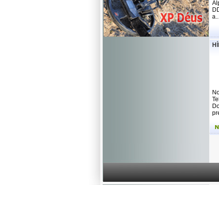
Al
DD
a..
Hĺ
No
Te
Do
pr