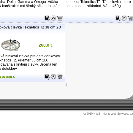
pha, Delta, Gamma a Omega. Vďaka
detektor Teknetics T2. Táto cievka je pre
 konštrukcii má široký záber do strán
tento model základná. Váha 460g....
.
bková cievka Teknetics T2 38 cm 2D
260.0 €
vá hĺbková cievka pre detektor kovov
knetics T2. Priemer 38 cm 2D.
dávaná s krytom cievky. Určená len
e detektory...
1
(c) 2010
NWS - Net & Web Services, s.r