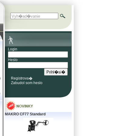
Login
Heslo
a
Registrova�
Zabudol som heslo
MAKRO CF77 Standard