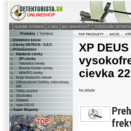
Produkty
|
Vyrobca
Detektory kovov
XP DEUS
Cievky DETECH - S.E.F.
Príslušenstvo
Hladacie cievky
vysokofr
XP cievky
Teknetics cievky
Bounty Hunter cievky
cievka 2
MAKRO cievky
Kryty hladacích cievok
Ultrazvukové čističky, mikroskopy,
atď.
Na sklade
Tašky, puzdrá
Slúchatká
Ostatné
rada DEUS
Preh
Super Magnety
frek