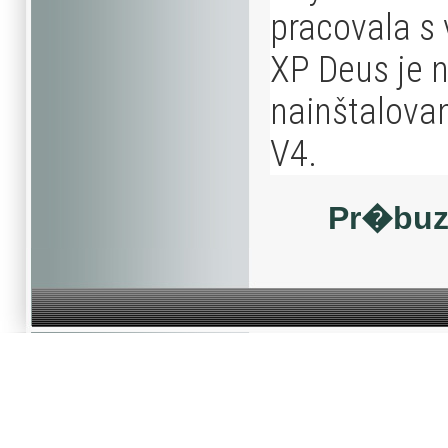
pracovala s
XP Deus je 
nainštalova
V4.
Pr�buz