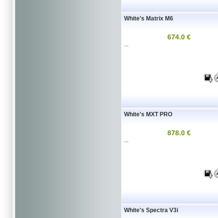
White's Matrix M6
674.0 €
...
White's MXT PRO
878.0 €
...
White's Spectra V3i