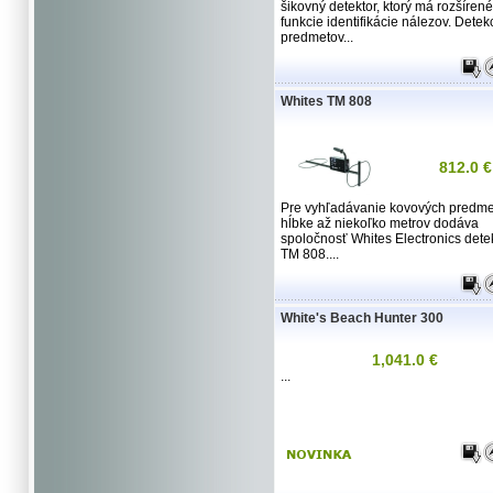
šikovný detektor, ktorý má rozšírené
funkcie identifikácie nálezov. Detek
predmetov...
Whites TM 808
812.0 €
Pre vyhľadávanie kovových predme
hĺbke až niekoľko metrov dodáva
spoločnosť Whites Electronics dete
TM 808....
White's Beach Hunter 300
1,041.0 €
...