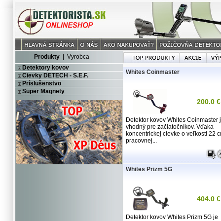
Produkty
|
Vyrobca
Detektory kovov
Whites Coinmaster
Cievky DETECH - S.E.F.
Príslušenstvo
Super Magnety
200.0 €
Detektor kovov Whites Coinmaster 
vhodný pre začiatočníkov. Vďaka
koncentrickej cievke o veľkosti 22 
pracovnej...
Whites Prizm 5G
404.0 €
Detektor kovov Whites Prizm 5G je