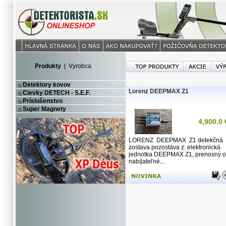
Produkty
|
Vyrobca
Detektory kovov
Lorenz DEEPMAX Z1
Cievky DETECH - S.E.F.
Príslušenstvo
Super Magnety
4,900.0 
LORENZ DEEPMAX Z1 detekčná
zostava pozostáva z: elektronická
jednotka DEEPMAX Z1, prenosný o
nabíjateľné...