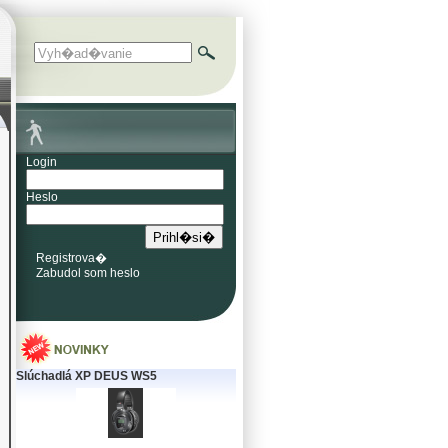
Login
Heslo
Registrova�
Zabudol som heslo
Slúchadlá XP DEUS WS5