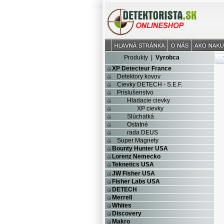
Produkty
|
Vyrobca
XP Detecteur France
Detektory kovov
Cievky DETECH - S.E.F.
Príslušenstvo
Hladacie cievky
XP cievky
Slúchatká
Ostatné
rada DEUS
Super Magnety
Bounty Hunter USA
Lorenz Nemecko
Teknetics USA
JW Fisher USA
Fisher Labs USA
DETECH
Merrell
Whites
Discovery
Makro