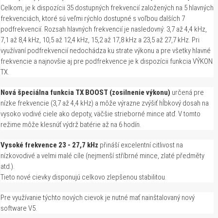
Celkom, je k dispozícii 35 dostupných frekvencií založených na 5 hlavných
frekvenciách, ktoré sú veľmi rýchlo dostupné s voľbou ďalších 7
podfrekvencií. Rozsah hlavných frekvencií je nasledovný: 3,7 až 4,4 kHz,
7,1 až 8,4 kHz, 10,5 až 12,4 kHz, 15,2 až 17,8 kHz a 23,5 až 27,7 kHz. Pri
využívaní podfrekvencií nedochádza ku strate výkonu a pre všetky hlavné
frekvencie a najnovšie aj pre podfrekvence je k dispozícii funkcia VÝKON
TX.
Nová špeciálna funkcia TX BOOST (zosilnenie výkonu)
určená pre
nízke frekvencie (3,7 až 4,4 kHz) a môže výrazne zvýšiť hĺbkový dosah na
vysoko vodivé ciele ako depoty, väčšie strieborné mince atď. V tomto
režime môže klesnúť výdrž batérie až na 6 hodín.
Vysoké frekvence 23 - 27,7 kHz
přináší excelentní citlivost na
nízkovodivé a velmi malé cíle (nejmenší stříbrné mince, zlaté předměty
atd.).
Tieto nové cievky disponujú celkovo zlepšenou stabilitou.
Pre využívanie týchto nových cievok je nutné mať nainštalovaný nový
software V5.