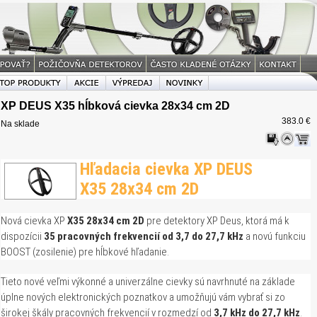
XP DEUS X35 hĺbková cievka 28x34 cm 2D
383.0 €
Na sklade
Hľadacia cievka XP DEUS
X35 28x34 cm 2D
Nová cievka XP
X35 28x34 cm 2D
pre detektory XP Deus, ktorá má k
dispozícii
35 pracovných frekvencií od 3,7 do 27,7 kHz
a novú funkciu
BOOST (zosilenie) pre hĺbkové hľadanie.
Tieto nové veľmi výkonné a univerzálne cievky sú navrhnuté na základe
úplne nových elektronických poznatkov a umožňujú vám vybrať si zo
širokej škály pracovných frekvencií v rozmedzí od
3,7 kHz do 27,7 kHz
.